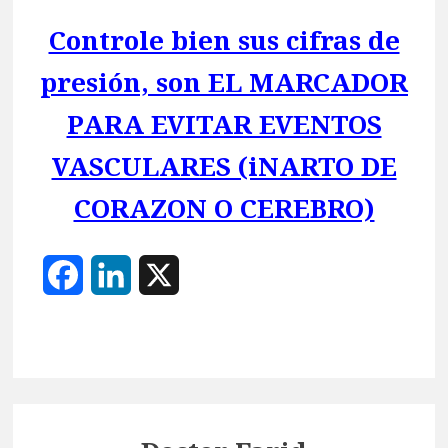
Controle bien sus cifras de
presión, son EL MARCADOR
PARA EVITAR EVENTOS
VASCULARES (iNARTO DE
CORAZON O CEREBRO)
F
L
X
a
i
c
n
e
k
b
e