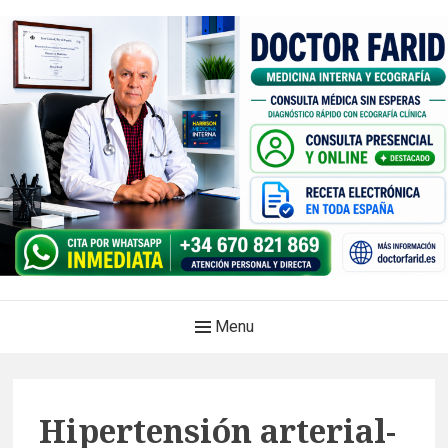
Skip
to
content
Doctor Farid |Médico
Main
Menu
internista | Ecografía
Navigation
clínica | Dénia – Javea
Medicina privada. Atención médica integral, sin esperas, con
Hipertensión arterial-
diagnóstico en el mismo acto.