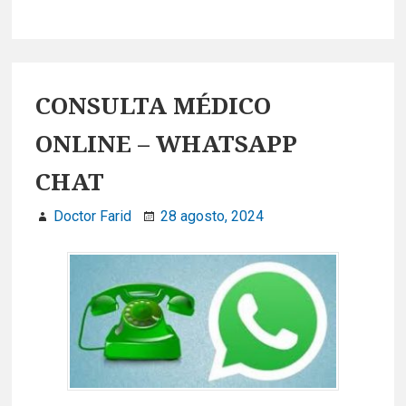
a
i
c
n
e
k
CONSULTA MÉDICO
b
e
ONLINE – WHATSAPP
o
d
CHAT
o
I
Doctor Farid
28 agosto, 2024
k
n