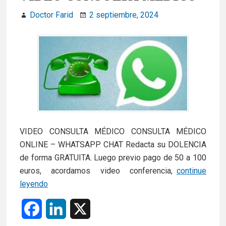
b
e
Doctor Farid
2 septiembre, 2024
o
d
o
I
k
n
VIDEO CONSULTA MÉDICO CONSULTA MÉDICO
ONLINE – WHATSAPP CHAT Redacta su DOLENCIA
de forma GRATUITA. Luego previo pago de 50 a 100
euros, acordamos video conferencia,
continue
VIDEO
leyendo
CONSULTA
F
L
X
MÉDICO