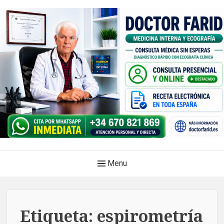
Skip
to
content
Doctor Farid |Médico
Main
Menu
internista | Ecografía
Navigation
clínica | Dénia – Javea
Medicina privada. Atención médica integral, sin esperas, con
Etiqueta:
espirometría
diagnóstico en el mismo acto.