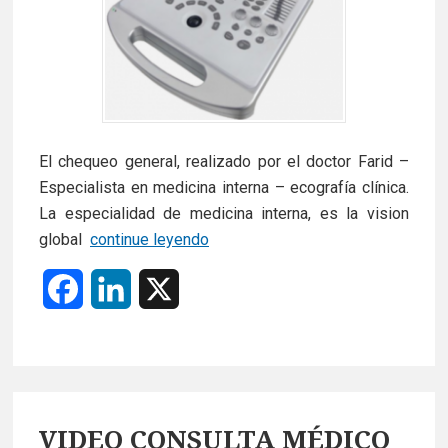
El chequeo general, realizado por el doctor Farid –
Especialista en medicina interna – ecografía clínica.
La especialidad de medicina interna, es la vision
CAMPAÑA
global
continue leyendo
DE
F
L
X
CHEQUE
GENERAL,
a
i
EN
c
n
DÉNIA
Y
e
k
MARINA
VIDEO CONSULTA MÉDICO
ALTA