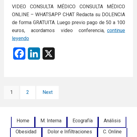
VIDEO CONSULTA MÉDICO CONSULTA MÉDICO
ONLINE – WHATSAPP CHAT Redacta su DOLENCIA
de forma GRATUITA. Luego previo pago de 50 a 100
euros, acordamos video conferencia,
continue
CONSULTA
leyendo
MÉDICO
F
L
X
ONLINE
–
a
i
WHATSAPP
c
CHAT
n
Paginación
e
k
Page
Page
1
2
Next
de
b
e
entradas
o
d
Footer
Home
M. Interna
Ecografía
Análisis
o
I
Obesidad
Dolor e Infiltraciones
C. Online
Menu