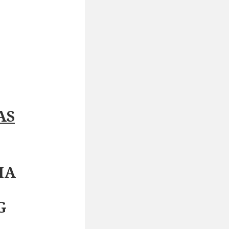
AS
IA
G