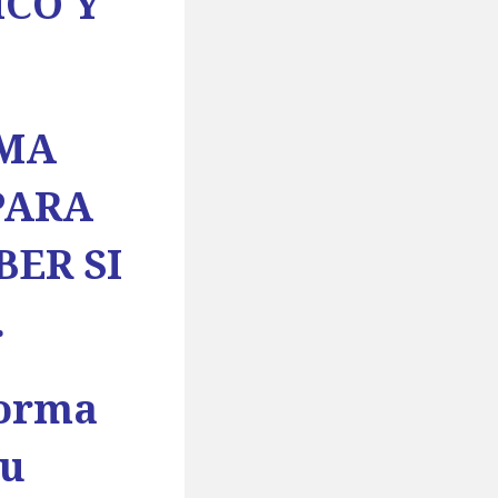
ICO Y
RMA
PARA
ER SI
.
forma
su