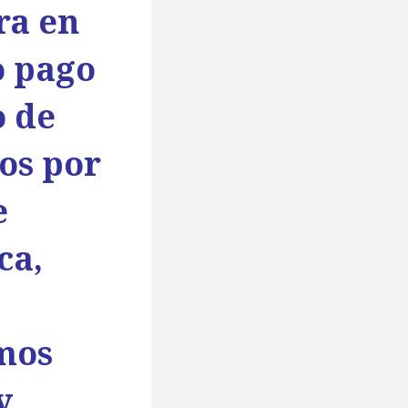
ra en
o pago
o de
os por
e
ca,
amos
y