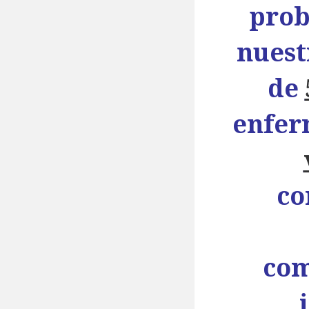
prob
nuest
de
enfer
co
com