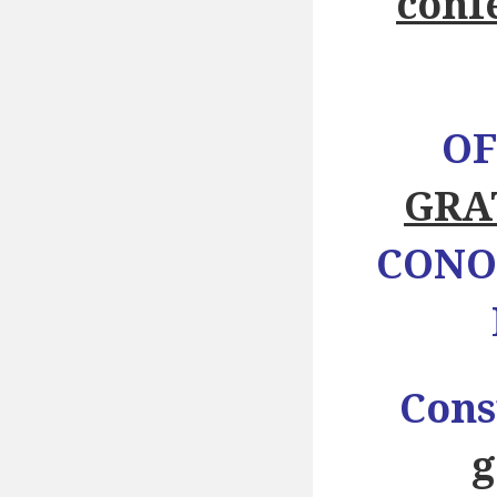
conf
OF
GRA
CONO
Cons
g