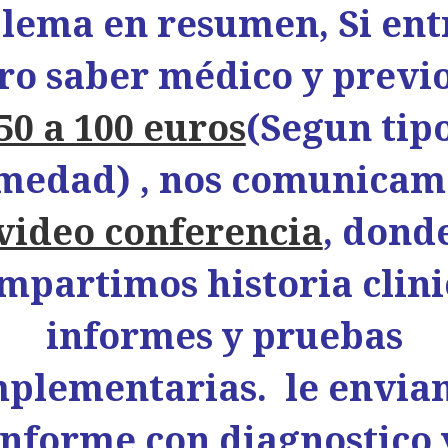
lema en resumen, Si ent
ro saber médico y previ
50 a 100 euros
(Segun tip
medad) , nos comunicam
video conferencia
, dond
mpartimos historia clini
informes y pruebas
plementarias. le envi
informe con diagnostico 