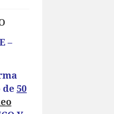
O
E –
orma
o de
50
deo