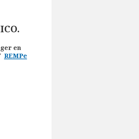
ICO.
oger en
Y
REMPe