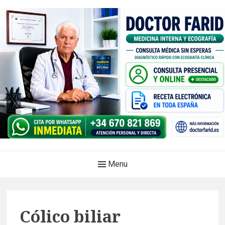
Skip
to
content
Doctor Farid |Médico
Main
Menu
internista | Ecografía
Navigation
clínica | Dénia – Javea
Medicina privada. Atención médica integral, sin esperas, con
Cólico biliar
diagnóstico en el mismo acto.