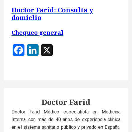
Doctor Farid: Consulta y
domiclio
Chequeo general
F
L
X
a
i
c
n
e
k
b
e
Author
Doctor Farid
o
d
Doctor Farid Médico especialista en Medicina
Interna, con más de 40 años de experiencia clínica
o
I
en el sistema sanitario público y privado en España.