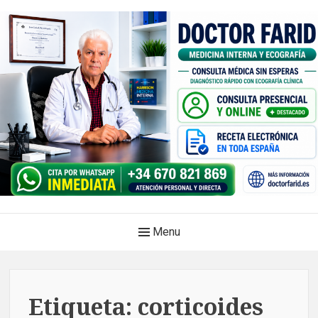
Skip
to
content
Doctor Farid |Médico
Main
Menu
internista | Ecografía
Navigation
clínica | Dénia – Javea
Medicina privada. Atención médica integral, sin esperas, con
Etiqueta:
corticoides
diagnóstico en el mismo acto.