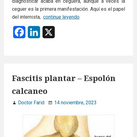
diagnosticar acaba en ceguera, aunque a veces la
ceguer es la primera manifestación. Aquí es el papel
Arteritis
del internista,
continue leyendo
de
F
L
X
la
temporal
a
i
c
n
e
k
Fascitis plantar – Espolón
b
e
calcaneo
o
d
Doctor Farid
14 noviembre, 2023
o
I
k
n