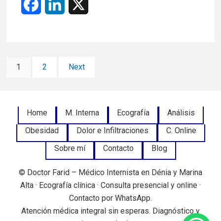
F
L
X
a
i
c
n
Paginación
e
k
Page
Page
1
2
Next
de
b
e
entradas
o
d
Footer
Home
M. Interna
Ecografía
Análisis
o
I
Obesidad
Dolor e Infiltraciones
C. Online
Menu
k
n
Sobre mí
Contacto
Blog
© Doctor Farid – Médico Internista en Dénia y Marina
Alta · Ecografía clínica · Consulta presencial y online ·
Contacto por WhatsApp.
Atención médica integral sin esperas. Diagnóstico y