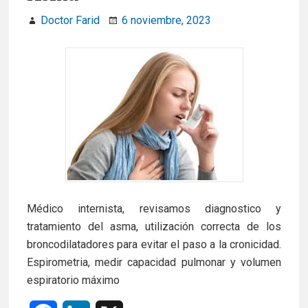
b
e
Doctor Farid
6 noviembre, 2023
o
d
o
I
k
n
Médico internista, revisamos diagnostico y
tratamiento del asma, utilización correcta de los
broncodilatadores para evitar el paso a la cronicidad.
Espirometria, medir capacidad pulmonar y volumen
espiratorio máximo