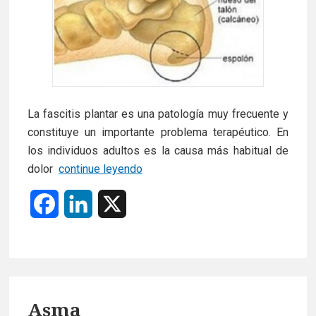
La fascitis plantar es una patología muy frecuente y
constituye un importante problema terapéutico. En
los individuos adultos es la causa más habitual de
Fascitis
dolor
continue leyendo
plantar
F
L
X
–
Espolón
a
i
calcaneo
c
n
e
k
Asma