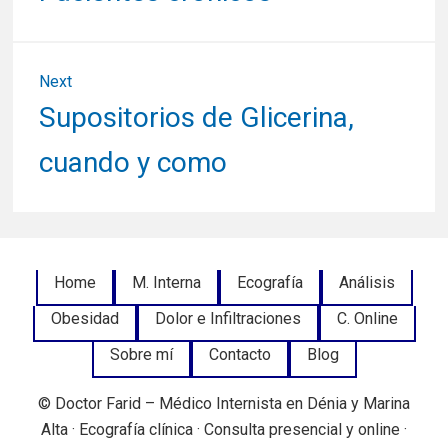
post:
entradas
Next
Next
Supositorios de Glicerina,
post:
cuando y como
Footer
Home
M. Interna
Ecografía
Análisis
Obesidad
Dolor e Infiltraciones
C. Online
Menu
Sobre mí
Contacto
Blog
© Doctor Farid – Médico Internista en Dénia y Marina
Alta · Ecografía clínica · Consulta presencial y online ·