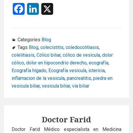
F
L
X
a
i
c
n
Categories
Blog
e
k
Tags
Blog
,
colecistitis
,
coledocolitiasis
,
colelitiasis
,
Cólico biliar
,
cólico de vesicula
,
dolor
b
e
cólico
,
dolor en hipocondrio derecho
,
ecografía
,
o
d
Ecografía hígado
,
Ecografía vesicula
,
ictericia
,
inflamacion de la vesicula
,
pancreatitis
,
piedra en
o
I
vesicula biliar
,
vesicula biliar
,
vía biliar
k
n
Author
Doctor Farid
Doctor Farid Médico especialista en Medicina