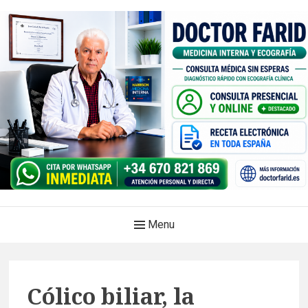
Skip
to
content
Doctor Farid |Médico
Main
Menu
internista | Ecografía
Navigation
clínica | Dénia – Javea
Medicina privada. Atención médica integral, sin esperas, con
Cólico biliar, la
diagnóstico en el mismo acto.