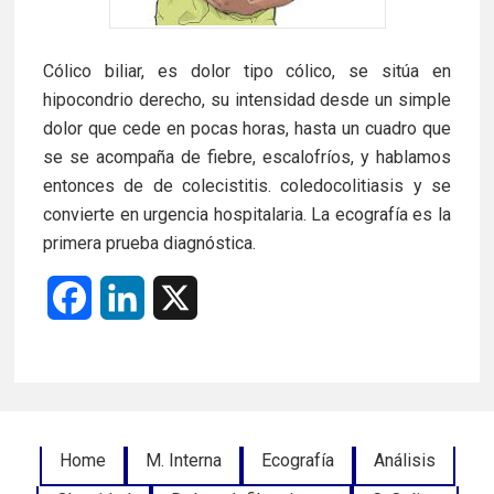
Cólico biliar, es dolor tipo cólico, se sitúa en
hipocondrio derecho, su intensidad desde un simple
dolor que cede en pocas horas, hasta un cuadro que
se se acompaña de fiebre, escalofríos, y hablamos
entonces de de colecistitis. coledocolitiasis y se
convierte en urgencia hospitalaria. La ecografía es la
primera prueba diagnóstica.
F
L
X
a
i
c
n
e
k
Footer
Home
M. Interna
Ecografía
Análisis
b
e