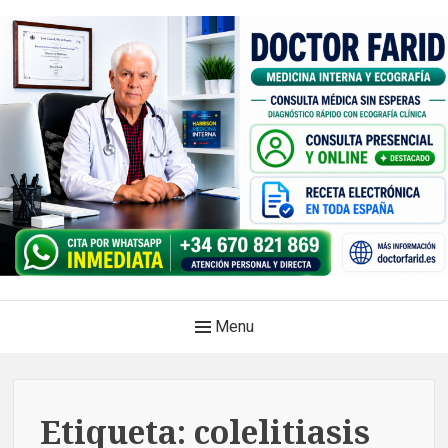
Skip
to
content
Doctor Farid |Médico
Main
Menu
internista | Ecografía
Navigation
clínica | Dénia – Javea
Medicina privada. Atención médica integral, sin esperas, con
Etiqueta:
colelitiasis
diagnóstico en el mismo acto.