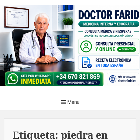
Skip
to
content
Doctor Farid |Médico
Main
Menu
internista | Ecografía
Navigation
clínica | Dénia – Javea
Medicina privada. Atención médica integral, sin esperas, con
Etiqueta:
piedra en
diagnóstico en el mismo acto.