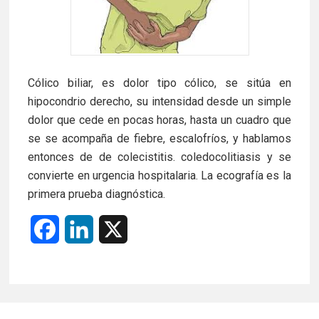
Cólico biliar, es dolor tipo cólico, se sitúa en
hipocondrio derecho, su intensidad desde un simple
dolor que cede en pocas horas, hasta un cuadro que
se se acompaña de fiebre, escalofríos, y hablamos
entonces de de colecistitis. coledocolitiasis y se
convierte en urgencia hospitalaria. La ecografía es la
primera prueba diagnóstica.
F
L
X
a
i
c
n
e
k