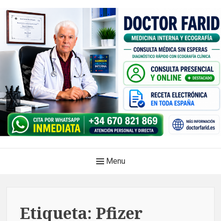
Skip
to
content
Doctor Farid |Médico
Main
Menu
internista | Ecografía
Navigation
clínica | Dénia – Javea
Medicina privada. Atención médica integral, sin esperas, con
Etiqueta:
Pfizer
diagnóstico en el mismo acto.