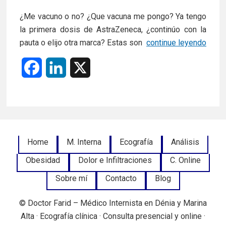
¿Me vacuno o no? ¿Que vacuna me pongo? Ya tengo
la primera dosis de AstraZeneca, ¿continúo con la
Pfizer
pauta o elijo otra marca? Estas son
continue leyendo
Mode
F
L
X
Astra
Janss
a
i
¿Sí,
c
n
no
y
e
k
cuál?
Footer
Home
M. Interna
Ecografía
Análisis
b
e
Obesidad
Dolor e Infiltraciones
C. Online
Menu
o
d
Sobre mí
Contacto
Blog
o
I
© Doctor Farid – Médico Internista en Dénia y Marina
k
n
Alta · Ecografía clínica · Consulta presencial y online ·