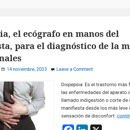
ia, el ecógrafo en manos del
ta, para el diagnóstico de la m
nales
on
14 noviembre, 2023
Leave a Comment
Dispepsia,
el
Dispepsia: Es el trastorno más 
ecógrafo
las enfermedades del aparato d
en
llamado indigestión o corte de 
manos
manifiesta desde los más leve
del
sensación de disconfort
conti
internista,
para