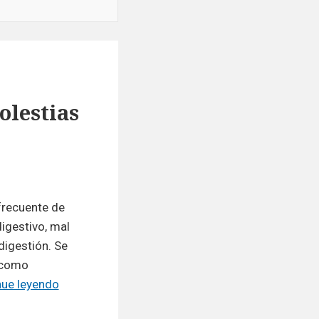
olestias
frecuente de
igestivo, mal
digestión. Se
 como
Dispepsia,
nue leyendo
el