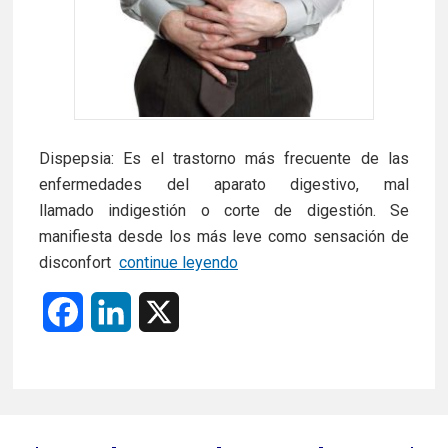
Dispepsia: Es el trastorno más frecuente de las
enfermedades del aparato digestivo, mal
llamado indigestión o corte de digestión. Se
manifiesta desde los más leve como sensación de
Dispepsia,
disconfort
continue leyendo
el
F
L
X
ecógrafo
en
a
i
manos
c
n
del
internista,
e
k
para