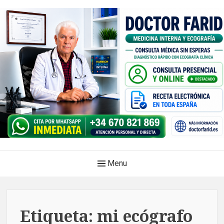
Skip
to
content
Doctor Farid |Médico
Main
Menu
internista | Ecografía
Navigation
clínica | Dénia – Javea
Medicina privada. Atención médica integral, sin esperas, con
Etiqueta:
mi ecógrafo
diagnóstico en el mismo acto.