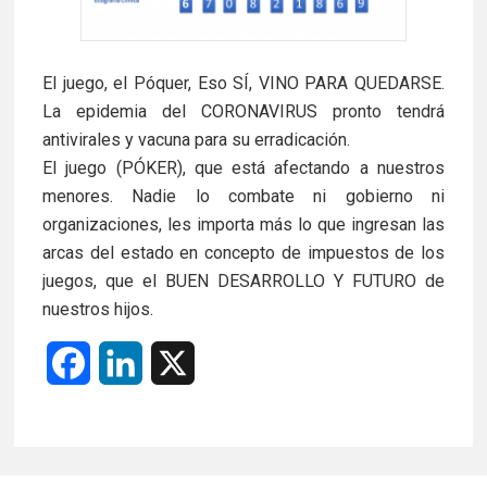
El juego, el Póquer, Eso SÍ, VINO PARA QUEDARSE.
La epidemia del CORONAVIRUS pronto tendrá
antivirales y vacuna para su erradicación.
El juego (PÓKER), que está afectando a nuestros
menores. Nadie lo combate ni gobierno ni
organizaciones, les importa más lo que ingresan las
arcas del estado en concepto de impuestos de los
juegos, que el BUEN DESARROLLO Y FUTURO de
nuestros hijos.
F
L
X
a
i
c
n