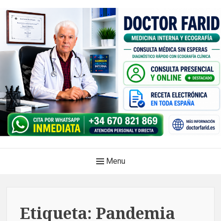
Skip
to
content
Doctor Farid |Médico
Main
Menu
internista | Ecografía
Navigation
clínica | Dénia – Javea
Medicina privada. Atención médica integral, sin esperas, con
Etiqueta:
Pandemia
diagnóstico en el mismo acto.