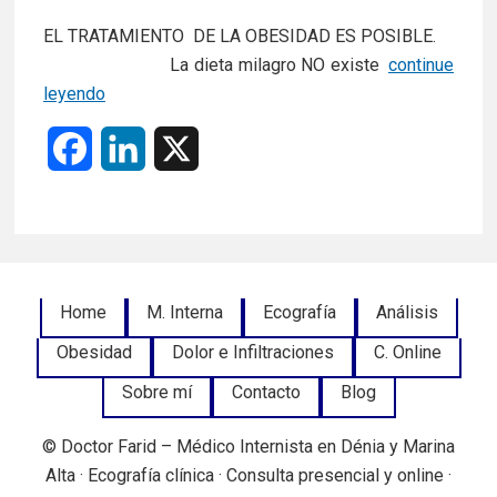
EL TRATAMIENTO DE LA OBESIDAD ES POSIBLE.
La dieta milagro NO existe
continue
Obesidad
leyendo
F
L
X
a
i
c
n
e
k
Footer
Home
M. Interna
Ecografía
Análisis
b
e
Obesidad
Dolor e Infiltraciones
C. Online
Menu
o
d
Sobre mí
Contacto
Blog
o
I
© Doctor Farid – Médico Internista en Dénia y Marina
k
n
Alta · Ecografía clínica · Consulta presencial y online ·