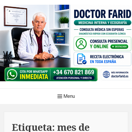
Skip
to
content
Doctor Farid |Médico
Main
Menu
internista | Ecografía
Navigation
clínica | Dénia – Javea
Medicina privada. Atención médica integral, sin esperas, con
Etiqueta:
mes de
diagnóstico en el mismo acto.