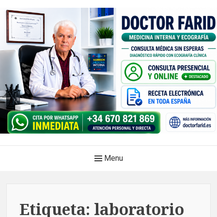
Skip
to
content
Doctor Farid |Médico
Main
Menu
internista | Ecografía
Navigation
clínica | Dénia – Javea
Medicina privada. Atención médica integral, sin esperas, con
Etiqueta:
laboratorio
diagnóstico en el mismo acto.