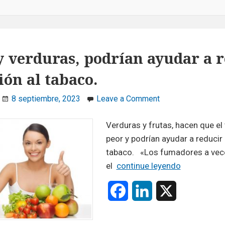
y verduras, podrían ayudar a 
ión al tabaco.
on
8 septiembre, 2023
Leave a Comment
Frutas
y
Verduras y frutas, hacen que el
verduras,
peor y podrían ayudar a reducir 
podrían
tabaco. «Los fumadores a vec
ayudar
Frutas
el
continue leyendo
a
y
reducir
F
L
X
verduras,
la
podrían
a
i
adicción
ayudar