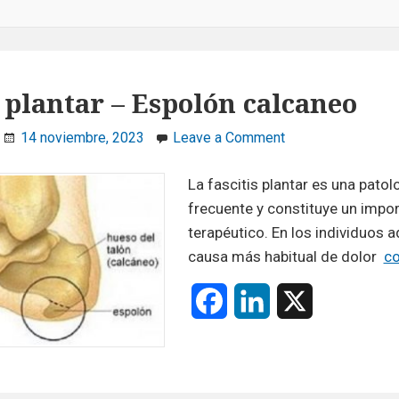
s plantar – Espolón calcaneo
on
14 noviembre, 2023
Leave a Comment
Fascitis
plantar
La fascitis plantar es una pato
–
frecuente y constituye un impo
Espolón
terapéutico. En los individuos a
calcaneo
causa más habitual de dolor
co
F
L
X
a
i
c
n