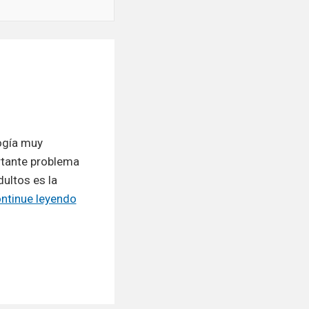
logía muy
rtante problema
dultos es la
Fascitis
ntinue leyendo
plantar
–
Espolón
calcaneo