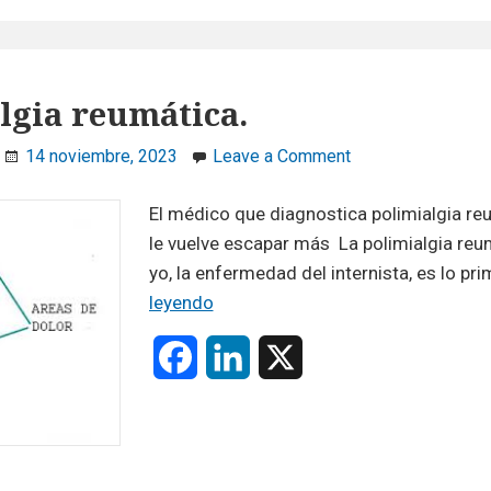
e
k
b
e
lgia reumática.
o
d
on
14 noviembre, 2023
Leave a Comment
o
I
Polimialgia
reumática.
El médico que diagnostica polimialgia re
k
n
le vuelve escapar más La polimialgia reum
yo, la enfermedad del internista, es lo pr
Polimialgia
leyendo
reumática.
F
L
X
a
i
c
n
e
k