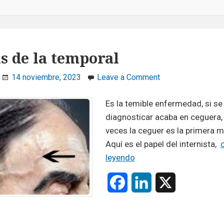
is de la temporal
on
14 noviembre, 2023
Leave a Comment
Arteritis
de
Es la temible enfermedad, si se
la
diagnosticar acaba en ceguera,
temporal
veces la ceguer es la primera m
Aquí es el papel del internista,
Arteritis
leyendo
de
F
L
X
la
temporal
a
i
c
n