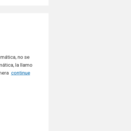
umática, no se
ática, la llamo
imera
continue