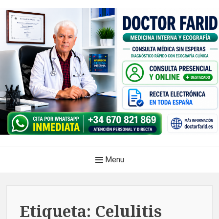
Skip
to
content
Doctor Farid |Médico
Main
Menu
internista | Ecografía
Navigation
clínica | Dénia – Javea
Medicina privada. Atención médica integral, sin esperas, con
Etiqueta:
Celulitis
diagnóstico en el mismo acto.