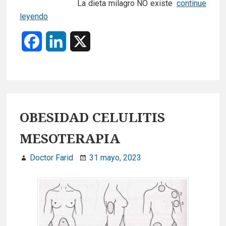
La dieta milagro NO existe
continue
Obesidad
leyendo
F
L
X
a
i
c
n
e
k
OBESIDAD CELULITIS
b
e
MESOTERAPIA
o
d
Doctor Farid
31 mayo, 2023
o
I
k
n