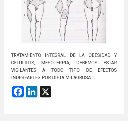
TRATAMIENTO INTEGRAL DE LA OBESIDAD Y
CELULIITIS, MESOTERPIA, DEBEMOS ESTAR
VIGILANTES A TODO TIPO DE EFECTOS
INDESEABLES POR DIETA MILAGROSA
F
L
X
a
i
c
n
e
k