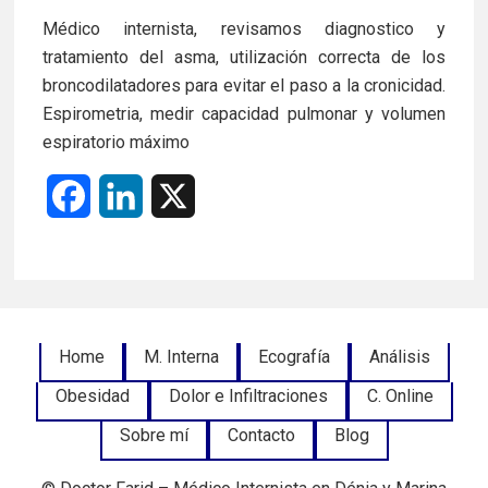
Médico internista, revisamos diagnostico y
tratamiento del asma, utilización correcta de los
broncodilatadores para evitar el paso a la cronicidad.
Espirometria, medir capacidad pulmonar y volumen
espiratorio máximo
F
L
X
a
i
c
n
e
k
Footer
Home
M. Interna
Ecografía
Análisis
b
e
Obesidad
Dolor e Infiltraciones
C. Online
Menu
o
d
Sobre mí
Contacto
Blog
o
I