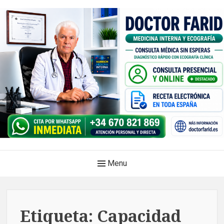
Skip
to
content
Doctor Farid |Médico
Main
Menu
internista | Ecografía
Navigation
clínica | Dénia – Javea
Medicina privada. Atención médica integral, sin esperas, con
Etiqueta:
Capacidad
diagnóstico en el mismo acto.