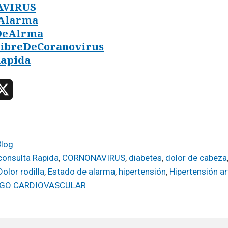
VIRUS
Alarma
DeAlrma
LibreDeCoranovirus
Rapida
X
Blog
consulta Rapida
,
CORNONAVIRUS
,
diabetes
,
dolor de cabeza
Dolor rodilla
,
Estado de alarma
,
hipertensión
,
Hipertensión ar
SGO CARDIOVASCULAR