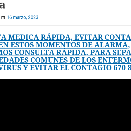
a
16 marzo, 2023
A MEDICA RÁPIDA, EVITAR CONT
EN ESTOS MOMENTOS DE ALARMA,
OS CONSULTA RÁPIDA, PARA SEP
DADES COMUNES DE LOS ENFERM
IRUS Y EVITAR EL CONTAGIO 670 