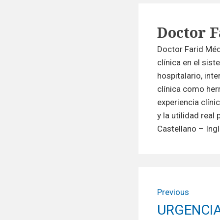
k
n
Author
Doctor F
Doctor Farid Méd
clínica en el sis
hospitalario, int
clínica como her
experiencia clíni
y la utilidad rea
Castellano – Ing
Navegació
Previous
de
Previous
URGENCIA
entradas
post: