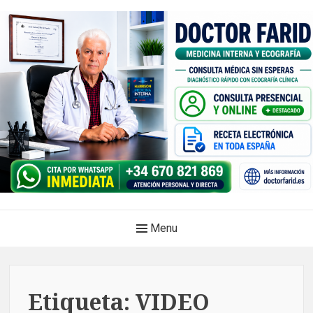
Skip
to
content
Doctor Farid |Médico
Main
Menu
internista | Ecografía
Navigation
clínica | Dénia – Javea
Medicina privada. Atención médica integral, sin esperas, con
Etiqueta:
VIDEO
diagnóstico en el mismo acto.