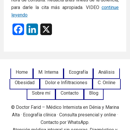
para darle la cita más apropiada. VIDEO
continue
PIDE
leyendo
HORA
F
L
X
DE
CONSULTA
a
i
ONLINE
c
n
e
k
Footer
Home
M. Interna
Ecografía
Análisis
b
e
Obesidad
Dolor e Infiltraciones
C. Online
Menu
o
d
Sobre mí
Contacto
Blog
o
I
© Doctor Farid – Médico Internista en Dénia y Marina
k
n
Alta · Ecografía clínica · Consulta presencial y online ·
Contacto por WhatsApp.
Atención médica integral sin esperas. Diagnóstico y