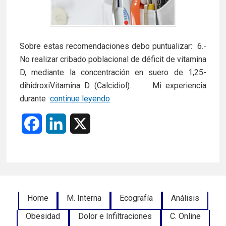
Sobre estas recomendaciones debo puntualizar: 6.-
No realizar cribado poblacional de déficit de vitamina
D, mediante la concentración en suero de 1,25-
dihidroxiVitamina D (Calcidiol). Mi experiencia
30
durante
continue leyendo
recomendaciones
F
L
X
de
lo
a
i
que
c
n
no
deben
e
k
hacer
Footer
Home
M. Interna
Ecografía
Análisis
los
b
e
Obesidad
Dolor e Infiltraciones
médicos
C. Online
Menu
o
d