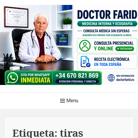
Skip
to
content
Doctor Farid |Médico
Main
Menu
internista | Ecografía
Navigation
clínica | Dénia – Javea
Medicina privada. Atención médica integral, sin esperas, con
Etiqueta:
tiras
diagnóstico en el mismo acto.