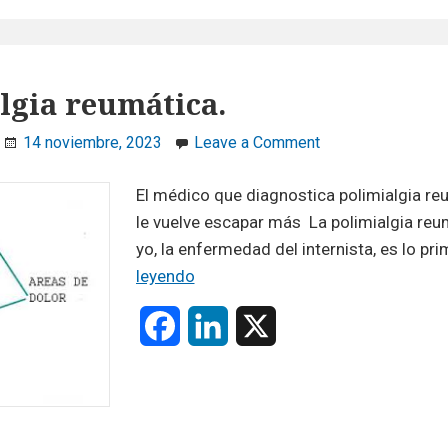
e
k
b
e
lgia reumática.
o
d
on
14 noviembre, 2023
Leave a Comment
o
I
Polimialgia
reumática.
El médico que diagnostica polimialgia re
k
n
le vuelve escapar más La polimialgia reum
yo, la enfermedad del internista, es lo pr
Polimialgia
leyendo
reumática.
F
L
X
a
i
c
n
e
k