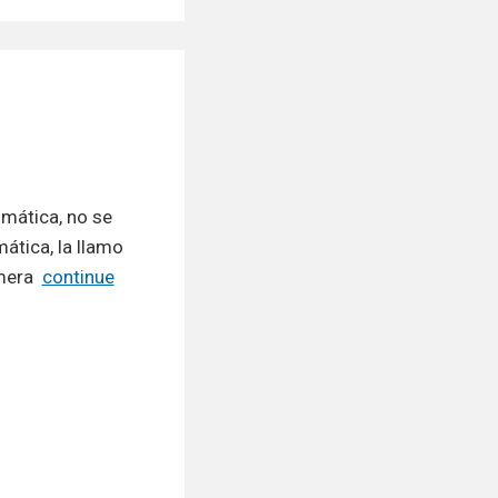
umática, no se
ática, la llamo
imera
continue