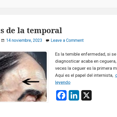
is de la temporal
on
14 noviembre, 2023
Leave a Comment
Arteritis
de
Es la temible enfermedad, si se
la
diagnosticar acaba en ceguera,
temporal
veces la ceguer es la primera m
Aquí es el papel del internista,
Arteritis
leyendo
de
F
L
X
la
temporal
a
i
c
n