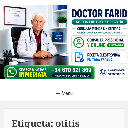
Skip
to
content
Doctor Farid |Médico
Main
Menu
internista | Ecografía
Navigation
clínica | Dénia – Javea
Medicina privada. Atención médica integral, sin esperas, con
Etiqueta:
otitis
diagnóstico en el mismo acto.