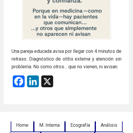
Una pareja educada avisa por llegar con 4 minutos de
retraso. Diagnóstico de otitis externa y atención sin
problema. No como otros… que no vienen, ni avisan.
F
L
X
a
i
c
n
e
k
Footer
Home
M. Interna
Ecografía
Análisis
b
e