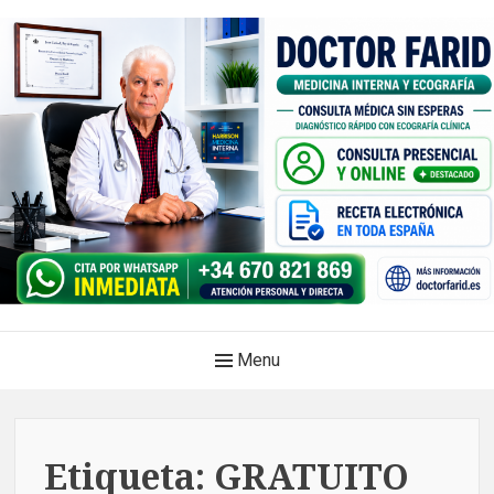
Skip
to
content
Doctor Farid |Médico
Main
Menu
internista | Ecografía
Navigation
clínica | Dénia – Javea
Medicina privada. Atención médica integral, sin esperas, con
Etiqueta:
GRATUITO
diagnóstico en el mismo acto.