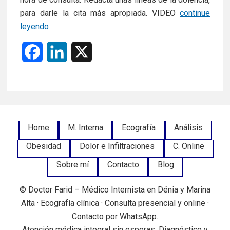
para darle la cita más apropiada. VIDEO
continue
PIDE
leyendo
HORA
F
L
X
DE
CONSULTA
a
i
ONLINE
c
n
e
k
Footer
Home
M. Interna
Ecografía
Análisis
b
e
Obesidad
Dolor e Infiltraciones
C. Online
Menu
o
d
Sobre mí
Contacto
Blog
o
I
© Doctor Farid – Médico Internista en Dénia y Marina
k
n
Alta · Ecografía clínica · Consulta presencial y online ·
Contacto por WhatsApp.
Atención médica integral sin esperas. Diagnóstico y