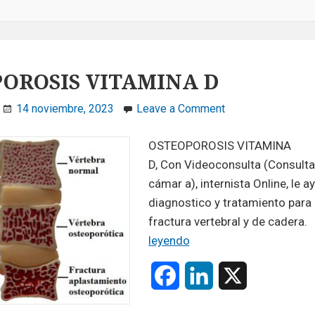
OROSIS VITAMINA D
on
14 noviembre, 2023
Leave a Comment
OSTEOPOROSIS
VITAMINA
OSTEOPOROSIS VITAMINA
D
D, Con Videoconsulta (Consult
cámar a), internista Online, le 
diagnostico y tratamiento para 
fractura vertebral y de cadera.
OSTEOPOROSIS
leyendo
VITAMINA
F
L
X
D
a
i