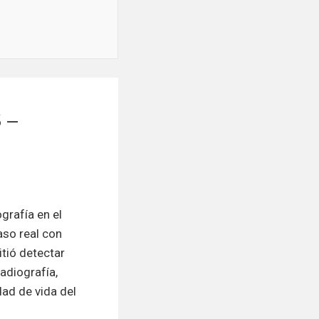
 –
grafía en el
aso real con
itió detectar
radiografía,
dad de vida del