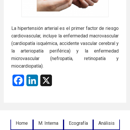
La hipertensión arterial es el primer factor de riesgo
cardiovascular, incluye la enfermedad macrovascular
(cardiopatía isquémica, accidente vascular cerebral y
la arteriopatía periférica) y la enfermedad
microvascular (nefropatía, retinopatía y
miocardiopatía).
F
L
X
a
i
c
n
e
k
Footer
Home
M. Interna
Ecografía
Análisis
b
e