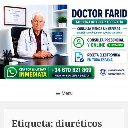
Skip
to
content
Doctor Farid |Médico
Main
Menu
internista | Ecografía
Navigation
clínica | Dénia – Javea
Medicina privada. Atención médica integral, sin esperas, con
Etiqueta:
diuréticos
diagnóstico en el mismo acto.