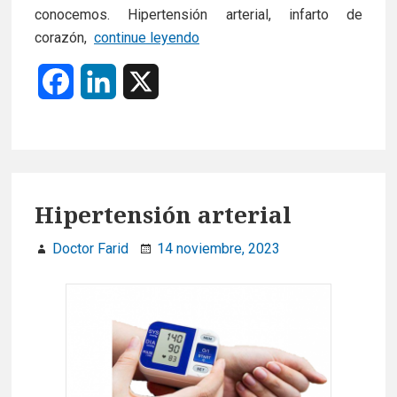
conocemos. Hipertensión arterial, infarto de
Insuficiencia
corazón,
continue leyendo
cardiaca
F
L
X
a
i
c
n
e
k
Hipertensión arterial
b
e
Doctor Farid
14 noviembre, 2023
o
d
o
I
k
n