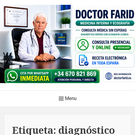
Skip
to
content
Doctor Farid |Médico
Main
Menu
internista | Ecografía
Navigation
clínica | Dénia – Javea
Medicina privada. Atención médica integral, sin esperas, con
Etiqueta:
diagnóstico
diagnóstico en el mismo acto.