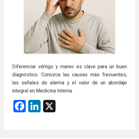
Diferenciar vértigo y mareo es clave para un buen
diagnóstico. Conozca las causas más frecuentes,
las señales de alarma y el valor de un abordaje
integral en Medicina Interna.
F
L
X
a
i
c
n