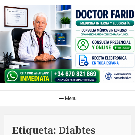
Skip
to
content
Doctor Farid |Médico
Main
Menu
internista | Ecografía
Navigation
clínica | Dénia – Javea
Medicina privada. Atención médica integral, sin esperas, con
Etiqueta:
Diabtes
diagnóstico en el mismo acto.