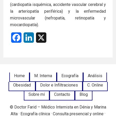
(cardiopatía isquémica, accidente vascular cerebral y
la arteriopatía periférica) y la enfermedad
microvascular (nefropatía, retinopatía y
miocardiopatía).
F
L
X
a
i
c
n
e
k
Footer
Home
M. Interna
Ecografía
Análisis
b
e
Obesidad
Dolor e Infiltraciones
C. Online
Menu
o
d
Sobre mí
Contacto
Blog
o
I
© Doctor Farid – Médico Internista en Dénia y Marina
k
n
Alta · Ecografía clínica · Consulta presencial y online ·