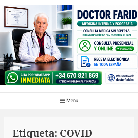
Skip
to
content
Doctor Farid |Médico
Main
Menu
internista | Ecografía
Navigation
clínica | Dénia – Javea
Medicina privada. Atención médica integral, sin esperas, con
Etiqueta:
COVID
diagnóstico en el mismo acto.