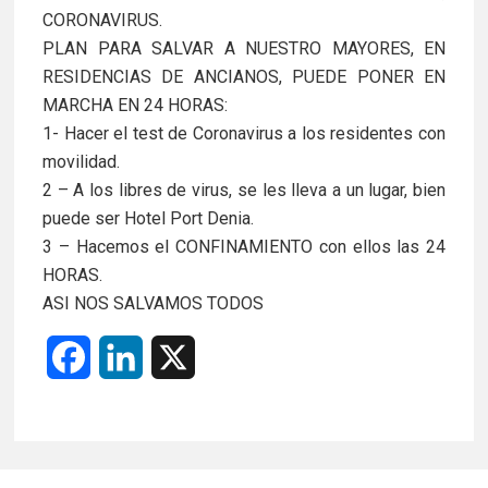
CORONAVIRUS.
PLAN PARA SALVAR A NUESTRO MAYORES, EN
RESIDENCIAS DE ANCIANOS, PUEDE PONER EN
MARCHA EN 24 HORAS:
1- Hacer el test de Coronavirus a los residentes con
movilidad.
2 – A los libres de virus, se les lleva a un lugar, bien
puede ser Hotel Port Denia.
3 – Hacemos el CONFINAMIENTO con ellos las 24
HORAS.
ASI NOS SALVAMOS TODOS
F
L
X
a
i
c
n
e
k