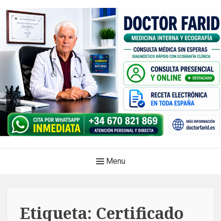
Skip
to
content
Doctor Farid |Médico
Main
Menu
internista | Ecografía
Navigation
clínica | Dénia – Javea
Medicina privada. Atención médica integral, sin esperas, con
Etiqueta:
Certificado
diagnóstico en el mismo acto.