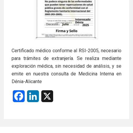
Certificado médico conforme al RSI-2005, necesario
para trámites de extranjería. Se realiza mediante
exploración médica, sin necesidad de análisis, y se
emite en nuestra consulta de Medicina Interna en
Dénia-Alicante
F
L
X
a
i
c
n
e
k